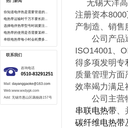
无锡大洋高科
热门新闻
你知道电伴热是需要管道的...
注册资本800
电热带运输时千万不要长距...
产制造、销售
选择电伴热带型号时就要注...
电热带的使用是否需要某样...
公司产品通过
串联电热带每小时会耗费多...
ISO1400
联系我们
得多项发明专
咨询电话
质量管理方面
0510-83291251
Mail:
dayanggaoke@163.com
效率竭力满足
Web:www.wxdygk.com
公司主营物
Add: 无锡市惠山区藕杨路157号
串联电热带
、
碳纤维电热带